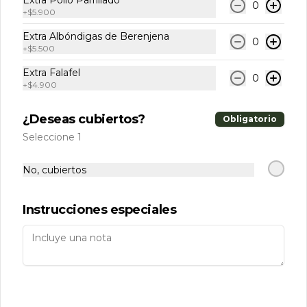
Extra Pollo Parrillado
0
+
$5.900
Extra Albóndigas de Berenjena
0
+
$5.500
Extra Falafel
0
+
$4.900
¿Deseas cubiertos?
Obligatorio
Seleccione 1
Términos y condiciones
Política de privacidad
No, cubiertos
Instrucciones especiales
Mi cuenta
Pedir
Iniciar sesión