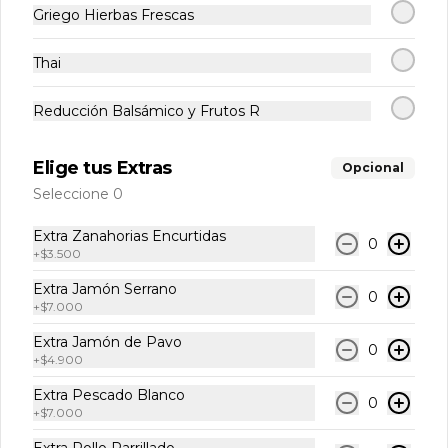
Griego Hierbas Frescas
Abrir menu de navegación
Logi
Thai
¿Dónde quieres pedir?
Reducción Balsámico y Frutos R
Entradas
Elige tus Extras
Opcional
Seleccione 0
Entradas
Extra Zanahorias Encurtidas
0
+
$3.500
Extra Jamón Serrano
0
Tostada De Huevo
+
$7.000
Pan a base de remolacha con una 
capa de guacamole, huevo y  
Extra Jamón de Pavo
0
germinados
+
$4.900
Extra Pescado Blanco
0
$10.900
+
$7.000